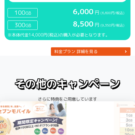
6,000
100
円
GB
(6,600円/税込)
8,500
300
円
GB
(9,350円/税込)
※本体代金14,000円(税込)の購入が必要となります。
料金プラン 詳細を見る
その他のキャンペーン
さらに特典をご用意しています