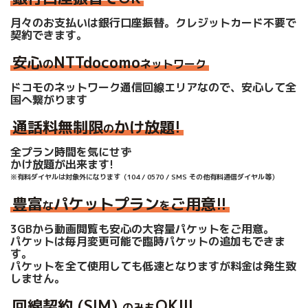
月々のお支払いは銀行口座振替。クレジットカード不要で
契約できます。
安心
NTTdocomo
の
ネットワーク
ドコモのネットワーク通信回線エリアなので、
安心して全
国へ繋がります
通話料無制限
かけ放題!
の
全プラン時間を気にせず
かけ放題が出来ます!
※有料ダイヤルは対象外になります（104 / 0570 / SMS その他有料通信ダイヤル等）
豊富
パケットプラン
ご用意!!
な
を
3GBから動画閲覧も安心の大容量パケットをご用意。
パケットは毎月変更可能で臨時パケットの追加もできま
す。
パケットを全て使用しても低速となりますが料金は発生致
しません。
回線契約 (SIM)
OK!!!
のみも