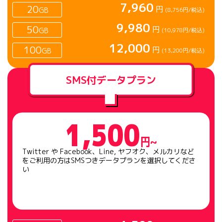
7,960
20
円
GB
(8,756円/税込)
9,980
50
円
GB
(10,978円/税込)
12,000
100
円
GB
(13,200円/税込)
SMS付データプラン
1,500
円~
Twitter や Facebook、Line, ヤフオク、メルカリなど
をご利用の方はSMSつきデータプランを選択してくださ
い