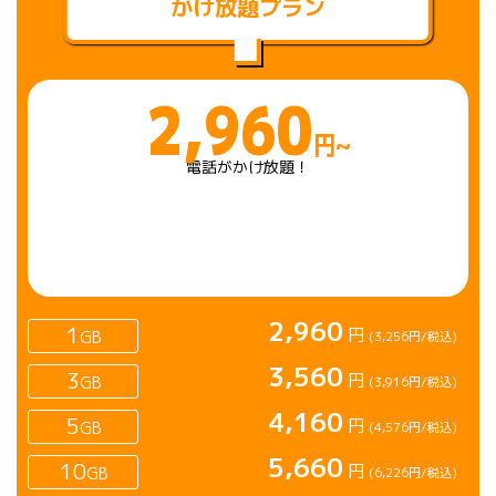
かけ放題プラン
2,960
円~
電話がかけ放題！
2,960
1
円
GB
(3,256円/税込)
3,560
3
円
GB
(3,916円/税込)
4,160
5
円
GB
(4,576円/税込)
5,660
10
円
GB
(6,226円/税込)